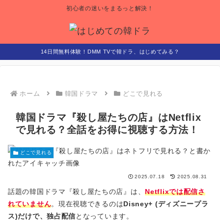
初心者の迷いをまるっと解決！
14日間無料体験！DMM TVで韓ドラ、はじめてみる？
ホーム
韓国ドラマ
どこで見れる
韓国ドラマ『殺し屋たちの店』はNetflix
で見れる？全話をお得に視聴する方法！
どこで見れる
2025.07.18
2025.08.31
話題の韓国ドラマ『殺し屋たちの店』は、
Netflixでは配信さ
れていません
。現在視聴できるのは
Disney+ (ディズニープラ
ス)だけで、独占配信
となっています。