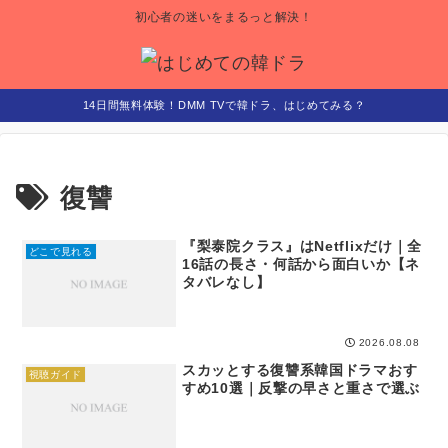
初心者の迷いをまるっと解決！
14日間無料体験！DMM TVで韓ドラ、はじめてみる？
復讐
『梨泰院クラス』はNetflixだけ｜全
どこで見れる
16話の長さ・何話から面白いか【ネ
タバレなし】
2026.08.08
スカッとする復讐系韓国ドラマおす
視聴ガイド
すめ10選｜反撃の早さと重さで選ぶ